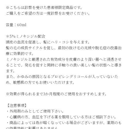
※こちらは診察を受けた患者様限定商品です。
ご購入をご希望の方は一度診察をお受けください。
容量：60ml
＊5%ミノキシジル配合
頭皮の血流を促進し、髪にハリ・コシを与えます。
髪の毛の成長サイクルを促し、最初の抜け毛の兆候や脱毛症の改善治
療に効果的です。
ミノキシジルと厳選された有効成分を皮膚のより深い層へと浸透させ
ることで、発毛を促すと同時に手触りの良い美しい髪の状態へと導き
ます。
また、かゆみの原因となるプロピレングリコールが入っていないた
め、敏感肌の方でもお使いいただけます。
※効果が得られるまで3か月程度のご使用をおすすめします。
【注意事項】
・外用剤のみとしてご使用下さい。
・心臓病の方、血圧を下げる薬を服用している方はご相談下さい。
・商品によっては色が暗くなっている場合がございますが、薬剤のも
つ効果効能に影響はありません