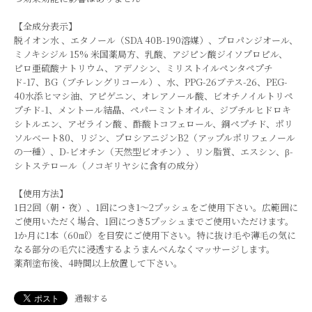
【全成分表示】
脱イオン水 、エタノール（SDA 40B-190溶媒）、プロパンジオール、
ミノキシジル 15% 米国薬局方、乳酸、アジピン酸ジイソプロピル、
ピロ亜硫酸ナトリウム、アデノシン、ミリストイルペンタペプチ
ド-17、BG（ブチレングリコール）、水、PPG-26ブテス-26、PEG-
40水添ヒマシ油、アピゲニン、オレアノール酸、ビオチノイルトリペ
プチド-1、メントール結晶、ペパーミントオイル、ジブチルヒドロキ
シトルエン、アゼライン酸 、酢酸トコフェロール、銅ペプチド、ポリ
ソルベート80、リジン、プロシアニジンB2（アップルポリフェノール
の一種）、D-ビオチン（天然型ビオチン）、リン脂質、エスシン、β-
シトステロール（ノコギリヤシに含有の成分）
【使用方法】
1日2回（朝・夜）、1回につき1～2プッシュをご使用下さい。広範囲に
ご使用いただく場合、1回につき5プッシュまでご使用いただけます。
1か月に1本（60㎖）を目安にご使用下さい。特に抜け毛や薄毛の気に
なる部分の毛穴に浸透するようまんべんなくマッサージします。
薬剤塗布後、4時間以上放置して下さい。
通報する