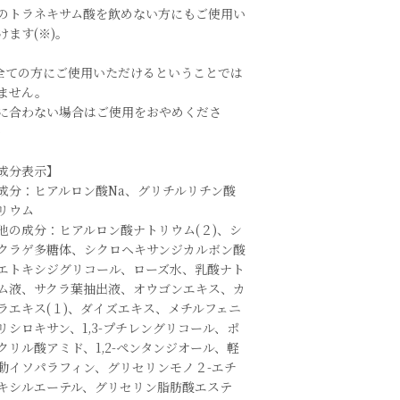
のトラネキサム酸を飲めない方にもご使用い
けます(※)。
)全ての方にご使用いただけるということでは
ません。
に合わない場合はご使用をおやめくださ
)
成分表示】
成分：ヒアルロン酸Na、グリチルリチン酸
リウム
他の成分：ヒアルロン酸ナトリウム(２)、シ
クラゲ多糖体、シクロヘキサンジカルボン酸
エトキシジグリコール、ローズ水、乳酸ナト
ム液、サクラ葉抽出液、オウゴンエキス、カ
ラエキス(１)、ダイズエキス、メチルフェニ
リシロキサン、1,3-プチレングリコール、ポ
クリル酸アミド、1,2-ペンタンジオール、軽
動イソパラフィン、グリセリンモノ２-エチ
キシルエーテル、グリセリン脂肪酸エステ