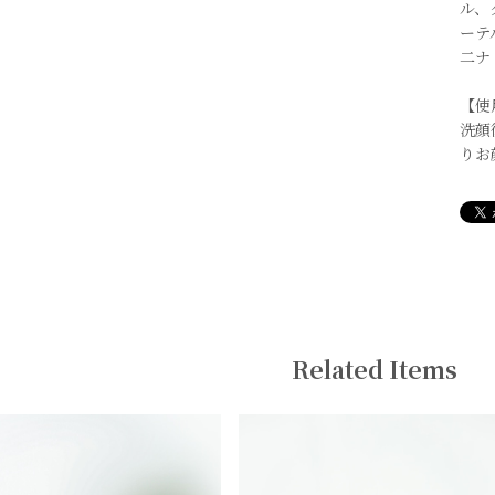
ル、
ーテ
二ナ
【使
洗顔
りお
Related Items