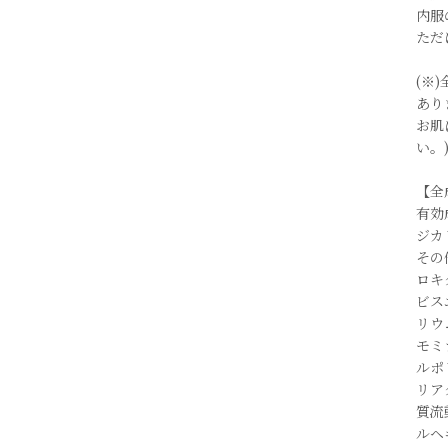
内服
ただ
(※
あり
お肌
い。
【全
有効
ジカ
その
ロキ
ビス
リウ
モミ
ルポ
リア
質流
ルヘ