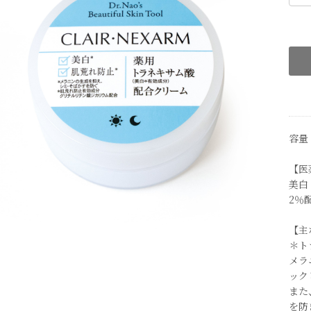
容量
【医
美白
2％
【主
＊ト
メラ
ック
また
を防