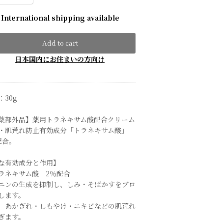
International shipping available
Add to cart
日本国内にお住まいの方向け
：30g
薬部外品】薬用トラネキサム酸配合クリーム
・肌荒れ防止有効成分「トラネキサム酸」
配合。
な有効成分と作用】
ラネキサム酸 2％配合
ニンの生成を抑制し、しみ・そばかすをブロ
します。
、あかぎれ・しもやけ・ニキビなどの肌荒れ
ぎます。