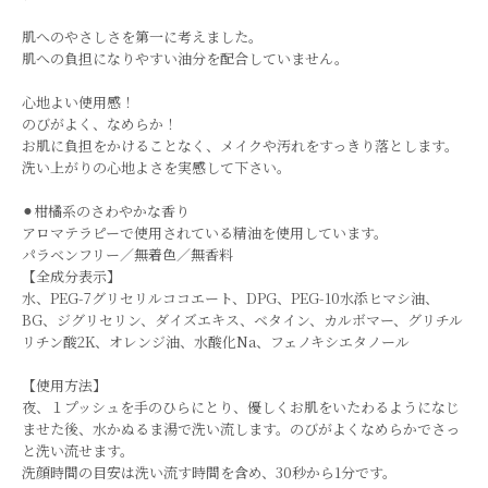
肌へのやさしさを第一に考えました。
肌への負担になりやすい油分を配合していません。
心地よい使用感！
のびがよく、なめらか！
お肌に負担をかけることなく、メイクや汚れをすっきり落とします。
洗い上がりの心地よさを実感して下さい。
⚫︎柑橘系のさわやかな香り
アロマテラピーで使用されている精油を使用しています。
パラベンフリー／無着色／無香料
【全成分表示】
水、PEG-7グリセリルココエート、DPG、PEG-10水添ヒマシ油、
BG、ジグリセリン、ダイズエキス、ベタイン、カルボマー、グリチル
リチン酸2K、オレンジ油、水酸化Na、フェノキシエタノール
【使用方法】
夜、１プッシュを手のひらにとり、優しくお肌をいたわるようになじ
ませた後、水かぬるま湯で洗い流します。のびがよくなめらかでさっ
と洗い流せます。
洗顔時間の目安は洗い流す時間を含め、30秒から1分です。